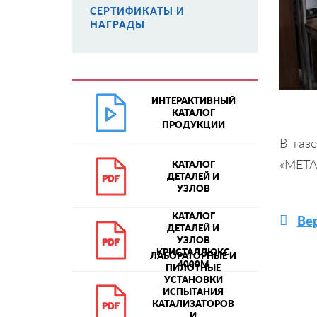
СЕРТИФИКАТЫ И
НАГРАДЫ
ИНТЕРАКТИВНЫЙ
КАТАЛОГ
ПРОДУКЦИИ
В газ
«МЕТ
КАТАЛОГ
ДЕТАЛЕЙ И
УЗЛОВ
КАТАЛОГ
Вер
ДЕТАЛЕЙ И
УЗЛОВ
КРИСТАЛЛЮКС
ЛАБОРАТОРНЫЕ И
4000М
ПИЛОТНЫЕ
УСТАНОВКИ
ИСПЫТАНИЯ
КАТАЛИЗАТОРОВ
И