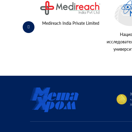
К «Норильский
никель»
Medireach India Private Limited
Нацио
исследовате
универс