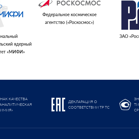
Федеральное космическое
агентство («Роскосмос»)
нальный
ЗАО «Рос
льский ядерный
итет «МИФИ»
ЗНАК КАЧЕСТВА
ЗН
ДЕКЛАРАЦИЯ О
«АНАЛИТИЧЕСКАЯ
Т
СООТВЕТСТВИИ ТР ТС
ХИМИЯ»
СР