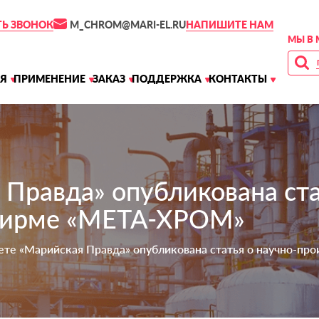
M_CHROM@MARI-EL.RU
ТЬ ЗВОНОК
НАПИШИТЕ НАМ
МЫ В 
Я
ПРИМЕНЕНИЕ
ЗАКАЗ
ПОДДЕРЖКА
КОНТАКТЫ
 Правда» опубликована ста
фирме «МЕТА-ХРОМ»
зете «Марийская Правда» опубликована статья о научно-