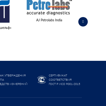
Министерство о
AJ Petrolabs India
шельф»
АК УТВЕРЖДЕНИЯ
СЕРТИФИКАТ
ИПА
СООТВЕТСТВИЯ
ЕДСТВ ИЗМЕРЕНИЙ
ГОСТ Р ИСО 9001-2015