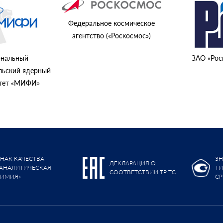
Федеральное космическое
агентство («Роскосмос»)
нальный
ЗАО «Рос
льский ядерный
итет «МИФИ»
ЗНАК КАЧЕСТВА
ЗН
ДЕКЛАРАЦИЯ О
«АНАЛИТИЧЕСКАЯ
Т
СООТВЕТСТВИИ ТР ТС
ХИМИЯ»
СР