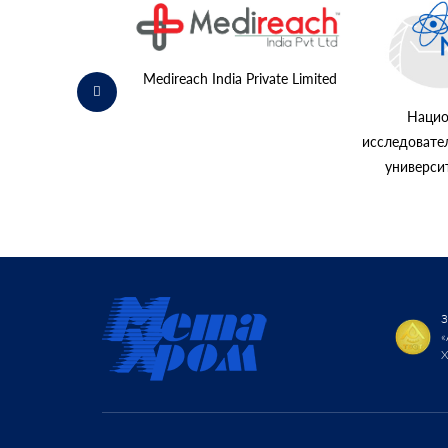
К «Норильский
никель»
Medireach India Private Limited
Нацио
исследовате
универс