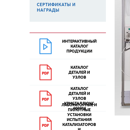
СЕРТИФИКАТЫ И
НАГРАДЫ
ИНТЕРАКТИВНЫЙ
КАТАЛОГ
ПРОДУКЦИИ
КАТАЛОГ
ДЕТАЛЕЙ И
УЗЛОВ
КАТАЛОГ
ДЕТАЛЕЙ И
УЗЛОВ
КРИСТАЛЛЮКС
ЛАБОРАТОРНЫЕ И
4000М
ПИЛОТНЫЕ
УСТАНОВКИ
ИСПЫТАНИЯ
КАТАЛИЗАТОРОВ
И