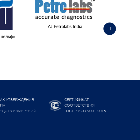
Министерство о
AJ Petrolabs India
шельф»
АК УТВЕРЖДЕНИЯ
СЕРТИФИКАТ
ИПА
СООТВЕТСТВИЯ
ЕДСТВ ИЗМЕРЕНИЙ
ГОСТ Р ИСО 9001-2015