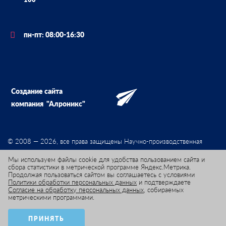
пн-пт: 08:00-16:30
Создание сайта
компания
"Алроникс"
© 2008 — 2026, все права защищены Научно-производственная
фирма «Мета-хром»
Мы используем файлы cookie для удобства пользованием сайта и
сбора статистики в метрической программе Яндекс.Метрика.
Продолжая пользоваться сайтом вы соглашаетесь с условиями
Политики обработки персональных данных
и подтверждаете
Согласие на обработку персональных данных
, собираемых
метрическими программами.
Положение об обработке персональных данных
Пользовательское соглашение
ПРИНЯТЬ