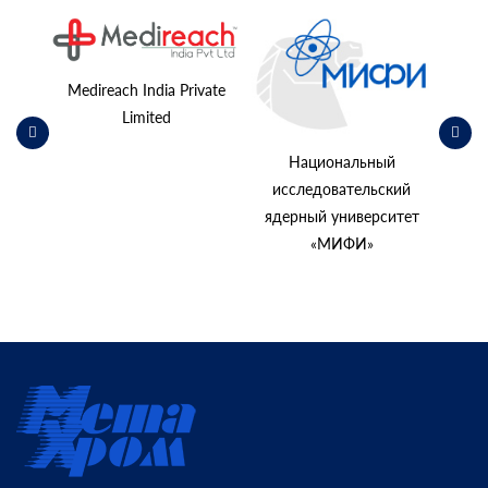
ьский
косм
Medireach India Private
Limited
Национальный
исследовательский
ядерный университет
«МИФИ»