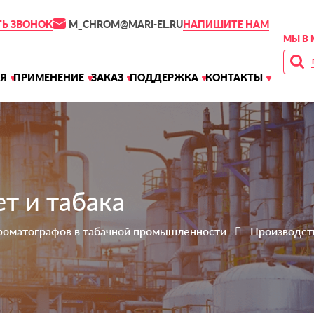
M_CHROM@MARI-EL.RU
ТЬ ЗВОНОК
НАПИШИТЕ НАМ
МЫ В 
Я
ПРИМЕНЕНИЕ
ЗАКАЗ
ПОДДЕРЖКА
КОНТАКТЫ
т и табака
роматографов в табачной промышленности
Производств