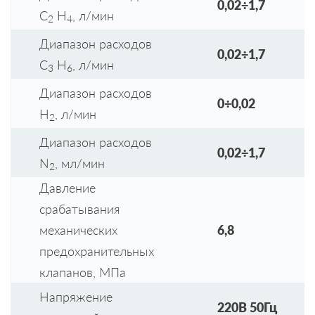
0,02÷1,7
С
Н
, л/мин
2
4
Диапазон расходов
0,02÷1,7
С
Н
, л/мин
3
6
Диапазон расходов
0÷0,02
Н
, л/мин
2
Диапазон расходов
0,02÷1,7
N
, мл/мин
2
Давление
срабатывания
механических
6,8
предохранительных
клапанов, МПа
Напряжение
220В 50Гц