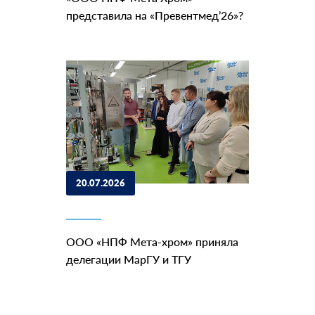
представила на «Превентмед’26»?
20.07.2026
ООО «НПФ Мета-хром» приняла
делегации МарГУ и ТГУ