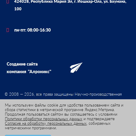
424028, Республика Марий Эл, г. Йошкар-Ола, ул. Баумана,
100
пн-пт: 08:00-16:30
Создание сайта
компания
"Алроникс"
© 2008 — 2026, все права защищены Научно-производственная
фирма «Мета-хром»
Мы используем файлы cookie для удобства пользованием сайта и
сбора статистики в метрической программе Яндекс.Метрика.
Продолжая пользоваться сайтом вы соглашаетесь с условиями
Политики обработки персональных данных
и подтверждаете
Согласие на обработку персональных данных
, собираемых
метрическими программами.
Положение об обработке персональных данных