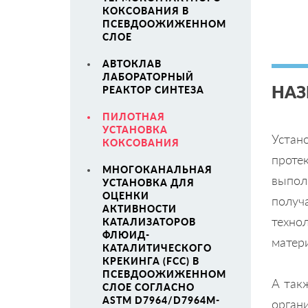
КОКСОВАНИЯ В
ПСЕВДООЖИЖЕННОМ
СЛОЕ
АВТОКЛАВ
ЛАБОРАТОРНЫЙ
НАЗ
РЕАКТОР СИНТЕЗА
ПИЛОТНАЯ
УСТАНОВКА
Устан
КОКСОВАНИЯ
проте
МНОГОКАНАЛЬНАЯ
выпол
УСТАНОВКА ДЛЯ
ОЦЕНКИ
получ
АКТИВНОСТИ
техно
КАТАЛИЗАТОРОВ
ФЛЮИД-
матер
КАТАЛИТИЧЕСКОГО
КРЕКИНГА (FCC) В
ПСЕВДООЖИЖЕННОМ
А так
СЛОЕ СОГЛАСНО
ASTM D7964/D7964M-
орган