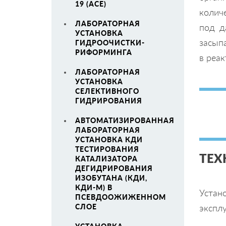
19 (ACE)
колич
ЛАБОРАТОРНАЯ
под д
УСТАНОВКА
засып
ГИДРООЧИСТКИ-
РИФОРМИНГА
в реак
ЛАБОРАТОРНАЯ
УСТАНОВКА
СЕЛЕКТИВНОГО
ГИДРИРОВАНИЯ
АВТОМАТИЗИРОВАННАЯ
ЛАБОРАТОРНАЯ
УСТАНОВКА КДИ
ТЕСТИРОВАНИЯ
ТЕХ
КАТАЛИЗАТОРА
ДЕГИДРИРОВАНИЯ
ИЗОБУТАНА (КДИ,
КДИ-М) В
Устан
ПСЕВДООЖИЖЕННОМ
СЛОЕ
экспл