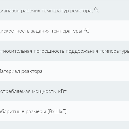
0
иапазон рабочих температур реактора,
С
0
искретность задания температуры
С
тносительная погрешность поддержания температур
атериал реактора
отребляемая мощность, кВт
абаритные размеры (ВхШхГ)