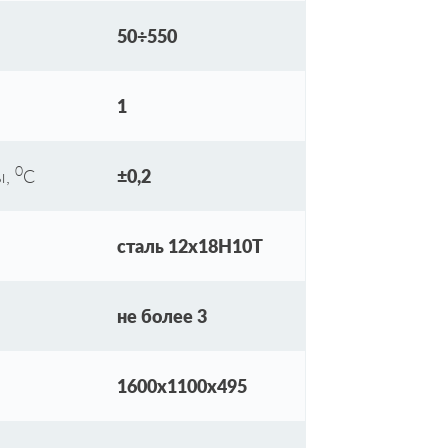
50÷550
1
0
ы,
С
±0,2
сталь 12х18Н10Т
не более 3
1600х1100х495