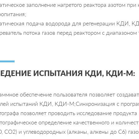
атическое заполнение нагретого реактора азотом пр
ропитания;
атическая подача водорода для регенерации КДИ, К
еватель потока газов перед реактором с диапазоном 
ЕДЕНИЕ ИСПЫТАНИЯ КДИ, КДИ-М:
аммное обеспечение пользователя позволяет создават
лей испытаний КДИ, КДИ-М;Синхронизация с програ
тографа позволяет проводить исследование продукта б
тографическое определение качественного и количеств
, CO2) и углеводородных (алканы, алкены до C6) газо