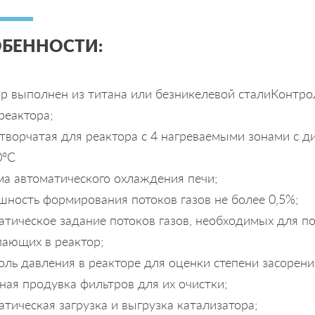
БЕННОСТИ:
ор выполнен из титана или безникелевой сталиКонтр
реактора;
творчатая для реактора с 4 нагреваемыми зонами с д
0°С
ма автоматического охлаждения печи;
шность формирования потоков газов не более 0,5%;
тическое задание потоков газов, необходимых для по
пающих в реактор;
ль давления в реакторе для оценки степени засорени
ная продувка фильтров для их очистки;
тическая загрузка и выгрузка катализатора;