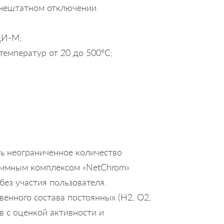
и нештатном отключении
ДИ-М;
температур от 20 до 500°С;
ь неограниченное количество
ммным комплексом «NetChrom»
ез участия пользователя.
енного состава постоянных (Н2, О2,
в с оценкой активности и