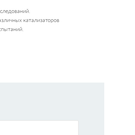
следований.
азличных катализаторов
спытаний.