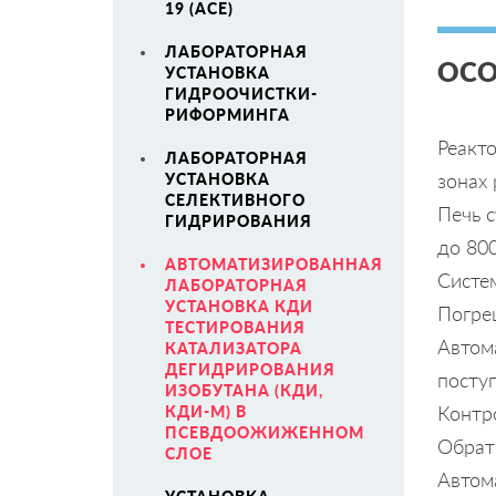
19 (ACE)
ЛАБОРАТОРНАЯ
ОСО
УСТАНОВКА
ГИДРООЧИСТКИ-
РИФОРМИНГА
Реакт
ЛАБОРАТОРНАЯ
зонах 
УСТАНОВКА
СЕЛЕКТИВНОГО
Печь с
ГИДРИРОВАНИЯ
до 80
АВТОМАТИЗИРОВАННАЯ
Систе
ЛАБОРАТОРНАЯ
УСТАНОВКА КДИ
Погре
ТЕСТИРОВАНИЯ
Автома
КАТАЛИЗАТОРА
ДЕГИДРИРОВАНИЯ
посту
ИЗОБУТАНА (КДИ,
Контро
КДИ-М) В
ПСЕВДООЖИЖЕННОМ
Обрат
СЛОЕ
Автома