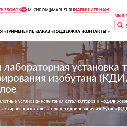
M_CHROM@MARI-EL.RU
ТЬ ЗВОНОК
НАПИШИТЕ НАМ
МЫ В 
Я
ПРИМЕНЕНИЕ
ЗАКАЗ
ПОДДЕРЖКА
КОНТАКТЫ
 лабораторная установка 
рирования изобутана (КДИ
лое
илотные установки испытания катализаторов и моделирова
 тестирования катализатора дегидрирования изобутана (