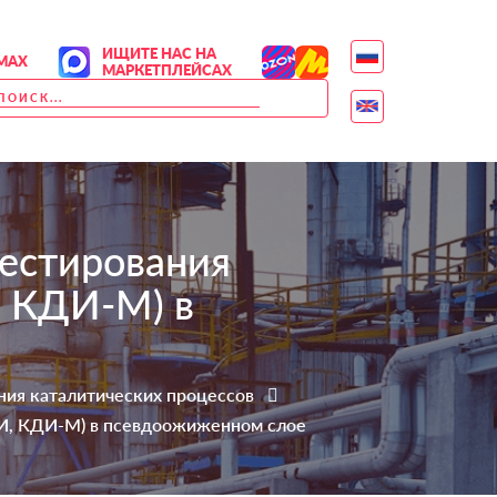
ИЩИТЕ НАС НА
MAX
МАРКЕТПЛЕЙСАХ
тестирования
, КДИ-М) в
ния каталитических процессов
КДИ, КДИ-М) в псевдоожиженном слое