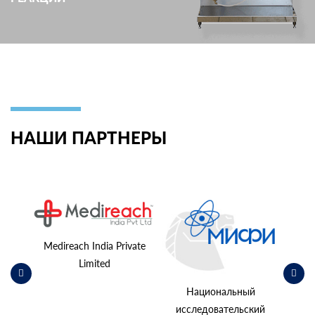
НАШИ ПАРТНЕРЫ
ьский
косм
Medireach India Private
Limited
Национальный
исследовательский