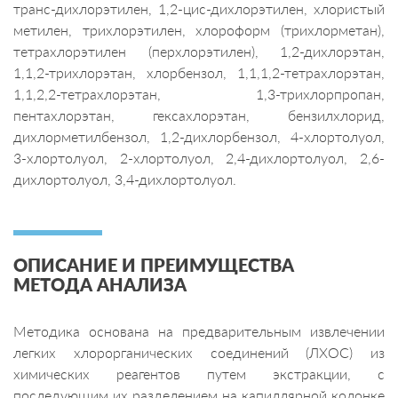
транс-дихлорэтилен, 1,2-цис-дихлорэтилен, хлористый
метилен, трихлорэтилен, хлороформ (трихлорметан),
тетрахлорэтилен (перхлорэтилен), 1,2-дихлорэтан,
1,1,2-трихлорэтан, хлорбензол, 1,1,1,2-тетрахлорэтан,
1,1,2,2-тетрахлорэтан, 1,3-трихлорпропан,
пентахлорэтан, гексахлорэтан, бензилхлорид,
дихлорметилбензол, 1,2-дихлорбензол, 4-хлортолуол,
3-хлортолуол, 2-хлортолуол, 2,4-дихлортолуол, 2,6-
дихлортолуол, 3,4-дихлортолуол.
ОПИСАНИЕ И ПРЕИМУЩЕСТВА
МЕТОДА АНАЛИЗА
Методика основана на предварительным извлечении
легких хлорорганических соединений (ЛХОС) из
химических реагентов путем экстракции, с
последующим их разделением на капиллярной колонке