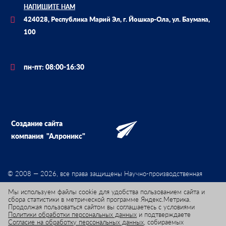
НАПИШИТЕ НАМ
424028, Республика Марий Эл, г. Йошкар-Ола, ул. Баумана,
100
пн-пт: 08:00-16:30
Создание сайта
компания
"Алроникс"
© 2008 — 2026, все права защищены Научно-производственная
фирма «Мета-хром»
Мы используем файлы cookie для удобства пользованием сайта и
сбора статистики в метрической программе Яндекс.Метрика.
Продолжая пользоваться сайтом вы соглашаетесь с условиями
Политики обработки персональных данных
и подтверждаете
Согласие на обработку персональных данных
, собираемых