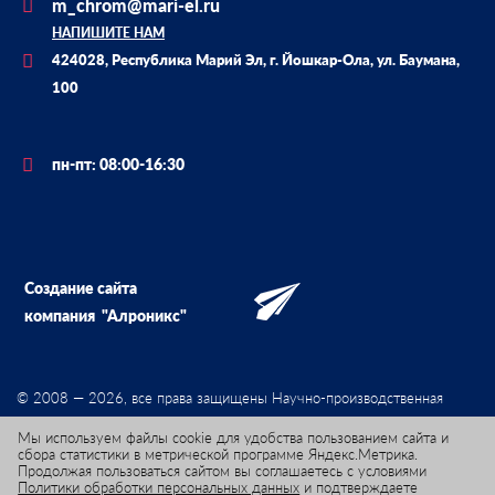
m_chrom@mari-el.ru
НАПИШИТЕ НАМ
424028, Республика Марий Эл, г. Йошкар-Ола, ул. Баумана,
100
пн-пт: 08:00-16:30
Создание сайта
компания
"Алроникс"
© 2008 — 2026, все права защищены Научно-производственная
фирма «Мета-хром»
Мы используем файлы cookie для удобства пользованием сайта и
сбора статистики в метрической программе Яндекс.Метрика.
Продолжая пользоваться сайтом вы соглашаетесь с условиями
Политики обработки персональных данных
и подтверждаете