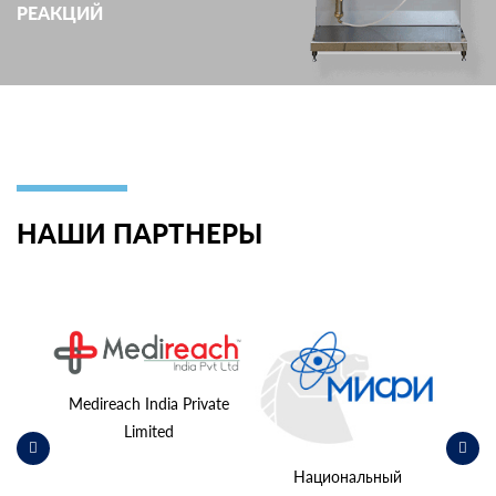
РЕАКЦИЙ
НАШИ ПАРТНЕРЫ
ьский
косм
Medireach India Private
Limited
Национальный