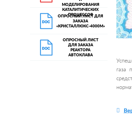
МОДЕЛИРОВАНИЯ
КАТАЛИТИЧЕСКИХ
ПРОЦЕССОВ
ОПРОСНЫЙ ЛИСТ ДЛЯ
ЗАКАЗА
«КРИСТАЛЛЮКС-4000М»
ОПРОСНЫЙ ЛИСТ
ДЛЯ ЗАКАЗА
РЕАКТОРА
АВТОКЛАВА
Успеш
газа 
средс
норма
Вер