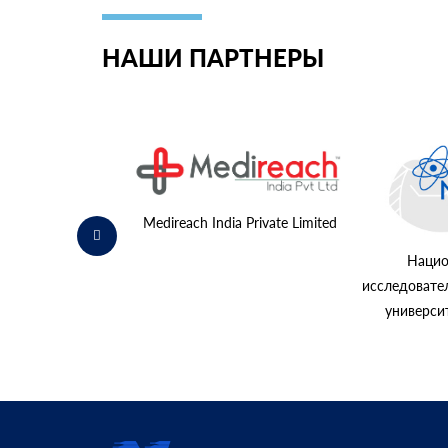
НАШИ ПАРТНЕРЫ
К «Норильский
никель»
Medireach India Private Limited
Нацио
исследовате
универс