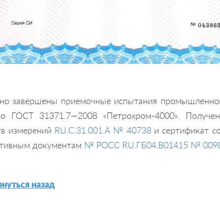
но завершены приемочные испытания промышленного
по ГОСТ 31371.7—2008 «Петрохром-4000». Получе
тв измерений
RU.C.31.001.A № 40738
и сертификат с
тивным документам
№ РОСС RU.ГБ04.В01415 № 009
нуться назад