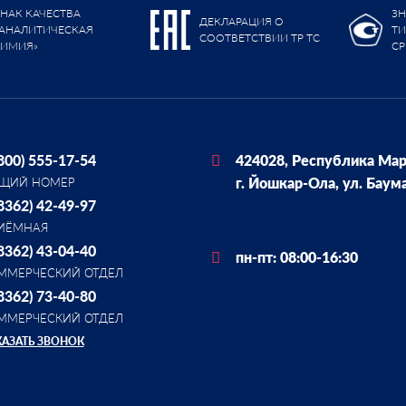
ЗНАК КАЧЕСТВА
ЗН
ДЕКЛАРАЦИЯ О
«АНАЛИТИЧЕСКАЯ
Т
СООТВЕТСТВИИ ТР ТС
ХИМИЯ»
СР
(800) 555-17-54
424028, Республика Мар
г. Йошкар-Ола, ул. Баум
ЩИЙ НОМЕР
(8362) 42-49-97
ИЁМНАЯ
(8362) 43-04-40
пн-пт: 08:00-16:30
ММЕРЧЕСКИЙ ОТДЕЛ
(8362) 73-40-80
ММЕРЧЕСКИЙ ОТДЕЛ
КАЗАТЬ ЗВОНОК