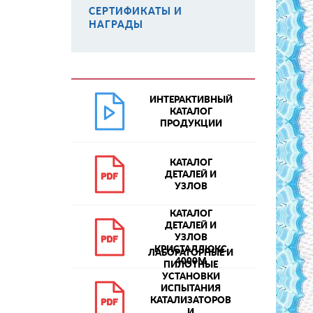
СЕРТИФИКАТЫ И
НАГРАДЫ
ИНТЕРАКТИВНЫЙ
КАТАЛОГ
ПРОДУКЦИИ
КАТАЛОГ
ДЕТАЛЕЙ И
УЗЛОВ
КАТАЛОГ
ДЕТАЛЕЙ И
УЗЛОВ
КРИСТАЛЛЮКС
ЛАБОРАТОРНЫЕ И
4000М
ПИЛОТНЫЕ
УСТАНОВКИ
ИСПЫТАНИЯ
КАТАЛИЗАТОРОВ
И