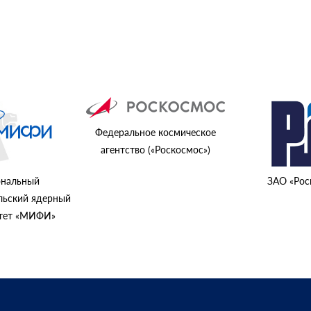
Федеральное космическое
агентство («Роскосмос»)
нальный
ЗАО «Рос
льский ядерный
итет «МИФИ»