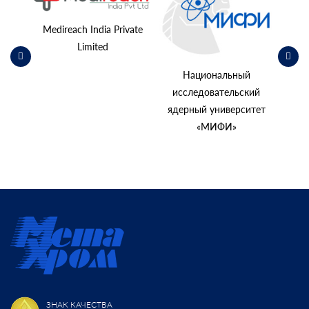
косм
Medireach India Private
Limited
Национальный
исследовательский
ядерный университет
«МИФИ»
ЗНАК КАЧЕСТВА